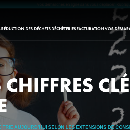
Vos démarches en ligne sans vous déplacer. Rubrique facturati
S
RÉDUCTION DES DÉCHETS
DÉCHÈTERIES
FACTURATION
VOS DÉMARC
PROGRAMME DE RÉDUCTION DES
LES DÉCHÈTERIES DU TERRITOIRE
REDEVANCE INCITATIVE
DÉCHETS
LES FILIÈRES DE TRI
INFOS PRATIQUES
ASTUCES POUR RÉDUIRE SES
VENTE
DÉCHETS
Composteur individuel
DE COMPOST
CHIFFRES CL
Bornes déchets alimentaires
E
Calendrier de collecte
 TRIE AUJOURD’HUI SELON LES EXTENSIONS DE CONSI