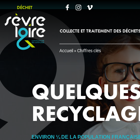
DÉCHET
RECHERCHER UNE INFORMATION
COLLECTE ET TRAITEMENT DES DÉCHET
EMBALLAGES (SACS JAUNES)
Accueil
»
Chiffres clés
VERRE ET PAPIER
DÉCHETS ALIMENTAIRES
ORDURES MÉNAGÈRES
QUELQUES 
TEXTILES, LINGE DE MAISON ET
CHAUSSURES
RECYCLAG
COLLECTE
DES DÉCHETS
ENVIRON ¼ DE LA POPULATION FRANÇAISE