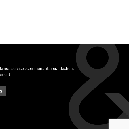
 de nos services communautaires : déchets,
ement...
ES