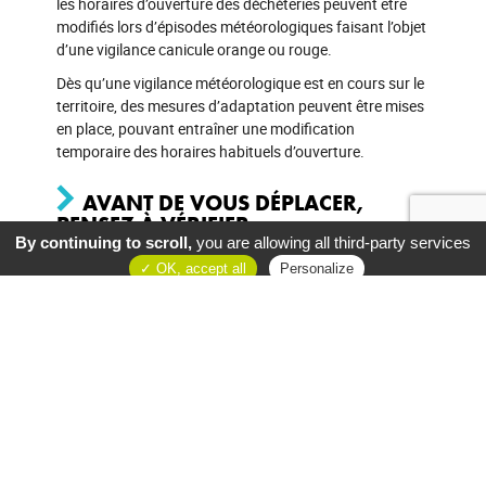
les horaires d’ouverture des déchèteries peuvent être
modifiés lors d’épisodes météorologiques faisant l’objet
d’une vigilance canicule orange ou rouge.
Dès qu’une vigilance météorologique est en cours sur le
territoire, des mesures d’adaptation peuvent être mises
en place, pouvant entraîner une modification
temporaire des horaires habituels d’ouverture.
AVANT DE VOUS DÉPLACER,
PENSEZ À VÉRIFIER :
By continuing to scroll,
you are allowing all third-party services
OK, accept all
Personalize
La vigilance météorologique en
cours
Consultez la carte de vigilance de Météo-France pour
connaître la situation en temps réel :
CARTE FRANCE METEO
Les horaires actualisés de votre
déchèterie