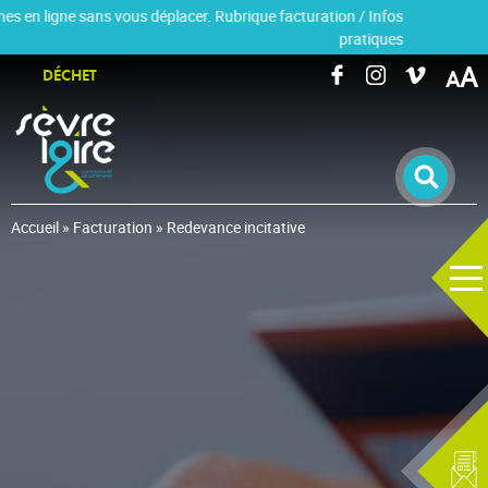
 en ligne sans vous déplacer. Rubrique facturation / Infos
pratiques
RECHERCHER UNE INFORMATION
A
DÉCHET
Accueil
»
Facturation
»
Redevance incitative