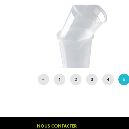
<
1
2
3
4
5
NOUS CONTACTER