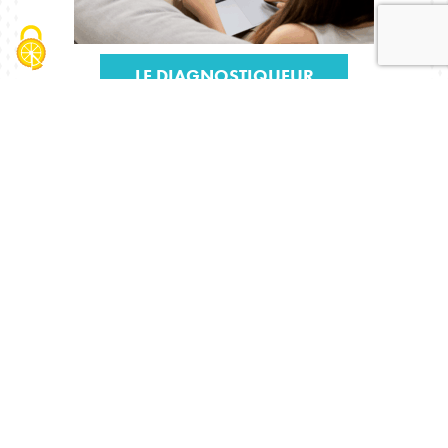
LE DIAGNOSTIQUEUR
JE TROUVE UN RÉPARATEUR
Les bonnes adresses
Déplacez-vous sur la carte, zoomez, et filtrer pour
obtenir les résultats en fonction de l’objet à réparer
(pantalon, perceuse, canapé…).