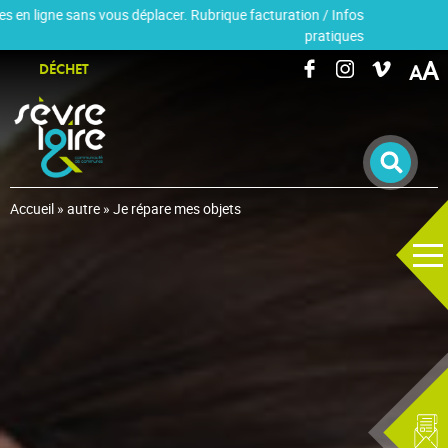
 ligne sans vous déplacer. Rubrique facturation / Infos
pratiques
RECHERCHER UNE INFORMATION
A
DÉCHET
Accueil
»
autre
»
Je répare mes objets