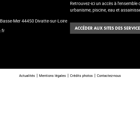
Retrouvez-ici un accès à l'ensemble
urbanisme, piscine, eau et assainiss
-Basse-Mer 44450 Divatte-sur-Loire
ACCÉDER AUX SITES DES SERVIC
.fr
Actualités
Mentions légales
Crédits photos
Contactez-nous