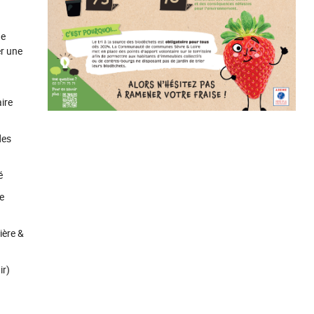
de
er une
ire
des
é
e
ière &
ir)