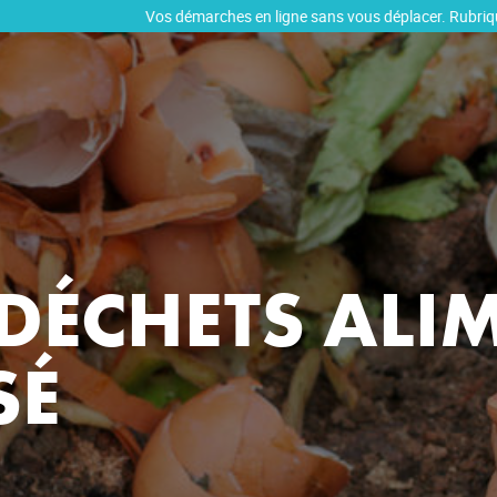
VENTE
DÉCHETS
Composteur individuel
Vos démarches en ligne sans vous déplacer. Rubrique facturatio
DE COMPOST
Bornes déchets alimentaires
Calendrier de collecte
S DÉCHETS ALI
SÉ