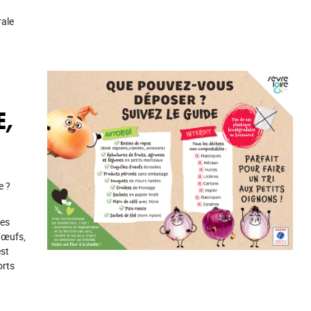
rale
E,
e ?
mes
d’œufs,
est
orts