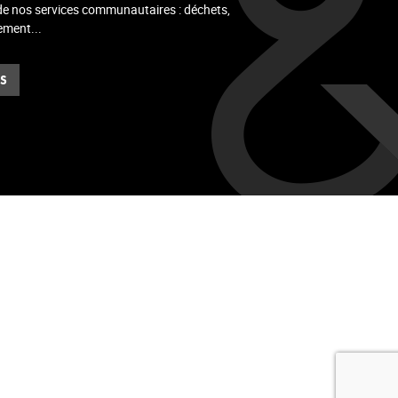
 de nos services communautaires : déchets,
ement...
ES