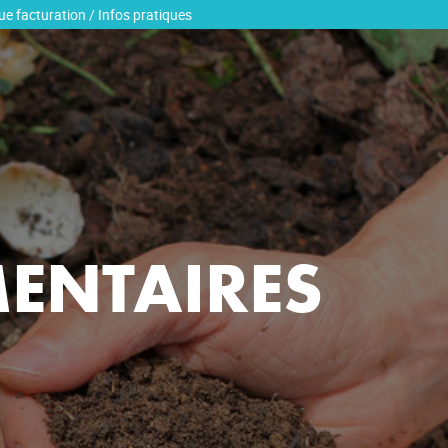
BIODÉCHETS DES PROFESSIONNELS
Origine du compost
Évolution de votre foyer
n / Infos pratiques
Tarifs de la vente de compost
Analyse
Modalités de retrait
MENTAIRES